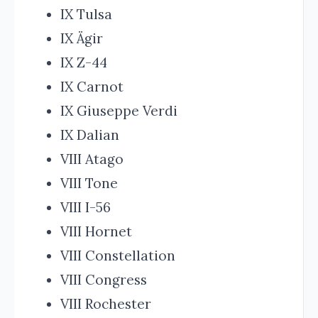
IX Tulsa
IX Ägir
IX Z-44
IX Carnot
IX Giuseppe Verdi
IX Dalian
VIII Atago
VIII Tone
VIII I-56
VIII Hornet
VIII Constellation
VIII Congress
VIII Rochester