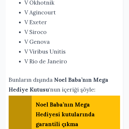
V Okhotnik
V Agincourt
V Exeter
V Siroco
V Genova
V Viribus Unitis
V Rio de Janeiro
Bunların dışında
Noel Baba’nın Mega
Hediye Kutusu
‘nun içeriği şöyle:
Noel Baba’nın Mega
Hediyesi kutularında
garantili çıkma