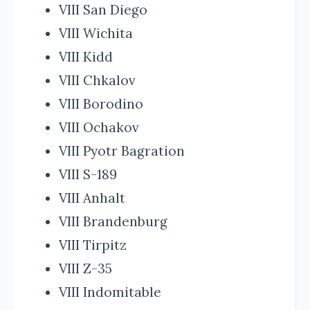
VIII San Diego
VIII Wichita
VIII Kidd
VIII Chkalov
VIII Borodino
VIII Ochakov
VIII Pyotr Bagration
VIII S-189
VIII Anhalt
VIII Brandenburg
VIII Tirpitz
VIII Z-35
VIII Indomitable