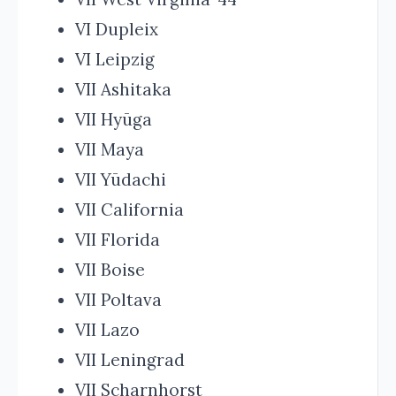
VI Dupleix
VI Leipzig
VII Ashitaka
VII Hyūga
VII Maya
VII Yūdachi
VII California
VII Florida
VII Boise
VII Poltava
VII Lazo
VII Leningrad
VII Scharnhorst