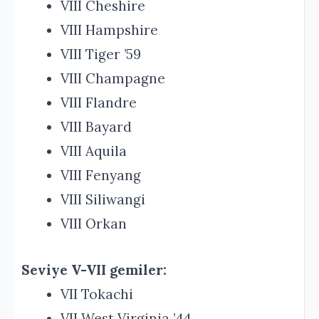
VIII Cheshire
VIII Hampshire
VIII Tiger ’59
VIII Champagne
VIII Flandre
VIII Bayard
VIII Aquila
VIII Fenyang
VIII Siliwangi
VIII Orkan
Seviye V-VII gemiler:
VII Tokachi
VII West Virginia ’44