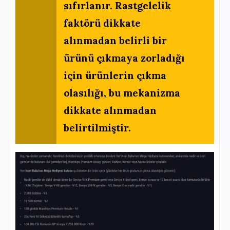
sıfırlanır. Rastgelelik
faktörü dikkate
alınmadan belirli bir
ürünü çıkmaya zorladığı
için ürünlerin çıkma
olasılığı, bu mekanizma
dikkate alınmadan
belirtilmiştir.