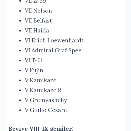
VII Z-39
VII Nelson
VII Belfast
VII Haida
VI Erich Loewenhardt
VI Admiral Graf Spee
VI T-61
V Fūjin
V Kamikaze
V Kamikaze R
V Gremyashchy
V Giulio Cesare
Seviye VIII-IX gemiler: