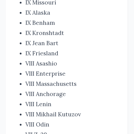
IX Missouri
IX Alaska
IX Benham
IX Kronshtadt
IX Jean Bart
IX Friesland
VIII Asashio
VIII Enterprise
VIII Massachusetts
VIII Anchorage
VIII Lenin
VIII Mikhail Kutuzov
VIII Odin