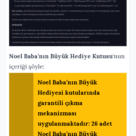
Noel Baba’nın Büyük Hediye Kutusu
‘nun
içeriği şöyle:
Noel Baba’nın Büyük
Hediyesi kutularında
garantili çıkma
mekanizması
uygulanmaktadır: 26 adet
Noel Baba’nın Büyük