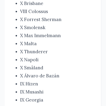
X Brisbane
VIII Colossus
X Forrest Sherman
X Smolensk
X Max Immelmann
X Malta
X Thunderer
X Napoli
X Småland
X Álvaro de Bazán
IX Hizen
IX Musashi
IX Georgia