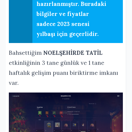
hazırlanmıştır. Buradaki
bilgiler ve fiyatlar
sadece 2023 senesi
yılbaşı için geçerlidir.
Bahsettiğim
NOELŞEHİRDE TATİL
etkinliğinin 3 tane günlük ve 1 tane
haftalık gelişim puanı biriktirme imkanı
var.