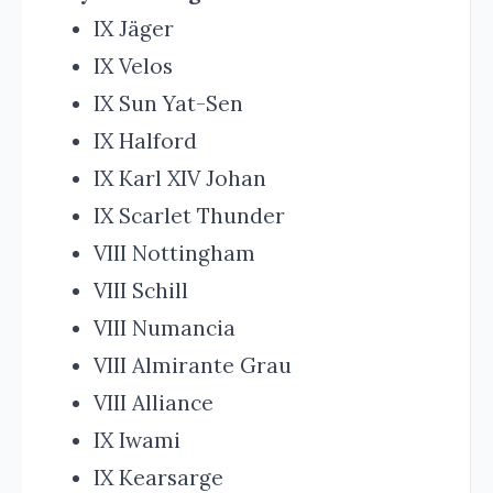
IX Jäger
IX Velos
IX Sun Yat-Sen
IX Halford
IX Karl XIV Johan
IX Scarlet Thunder
VIII Nottingham
VIII Schill
VIII Numancia
VIII Almirante Grau
VIII Alliance
IX Iwami
IX Kearsarge