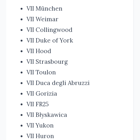
VII München
VII Weimar
VII Collingwood
VII Duke of York
VII Hood
VII Strasbourg
VII Toulon
VII Duca degli Abruzzi
VII Gorizia
VII FR25
VII Błyskawica
VII Yukon
VII Huron