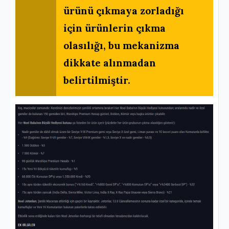
ürünü çıkmaya zorladığı
için ürünlerin çıkma
olasılığı, bu mekanizma
dikkate alınmadan
belirtilmiştir.