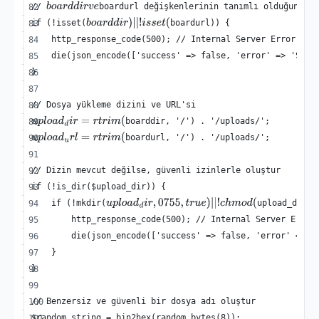
// 
boardurl değişkenlerinin tanımlı olduğunu ko
b
o
a
r
d
d
i
r
v
e
if (!isset(
boardurl)) {
b
o
a
r
d
d
i
r
)
|
|
!
i
s
s
e
t
(
    http_response_code(500); // Internal Server Error
    die(json_encode(['success' => false, 'error' => 'Sunu
}
// Dosya yükleme dizini ve URL'si
boarddir, '/') . '/uploads/';
u
p
l
o
a
d
d
i
r
=
r
t
r
i
m
(
boardurl, '/') . '/uploads/';
u
p
l
o
a
d
u
r
l
=
r
t
r
i
m
(
// Dizin mevcut değilse, güvenli izinlerle oluştur
if (!is_dir($upload_dir)) {
    if (!mkdir(
upload_dir, 
u
p
l
o
a
d
d
i
r
,
0755
,
t
r
u
e
)
|
|
!
c
h
m
o
d
(
        http_response_code(500); // Internal Server Error
        die(json_encode(['success' => false, 'error' => '
    }
}
// Benzersiz ve güvenli bir dosya adı oluştur
$random_string = bin2hex(random_bytes(8));