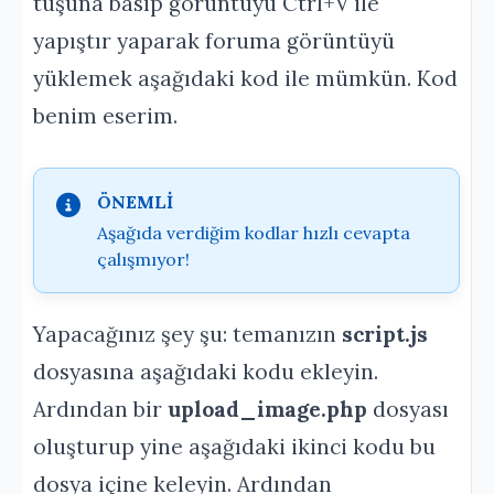
tuşuna basıp görüntüyü Ctrl+V ile
yapıştır yaparak foruma görüntüyü
yüklemek aşağıdaki kod ile mümkün. Kod
benim eserim.
ÖNEMLİ
Aşağıda verdiğim kodlar hızlı cevapta
çalışmıyor!
Yapacağınız şey şu: temanızın
script.js
dosyasına aşağıdaki kodu ekleyin.
Ardından bir
upload_image.php
dosyası
oluşturup yine aşağıdaki ikinci kodu bu
dosya içine keleyin. Ardından