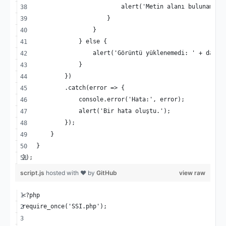
                            alert('Metin alanı bulunamadı
                        }
                    }
                } else {
                    alert('Görüntü yüklenemedi: ' + data.
                }
            })
            .catch(error => {
                console.error('Hata:', error);
                alert('Bir hata oluştu.');
            });
        }
    }
});
script.js
hosted with ❤ by
GitHub
view raw
<?php
require_once('SSI.php');