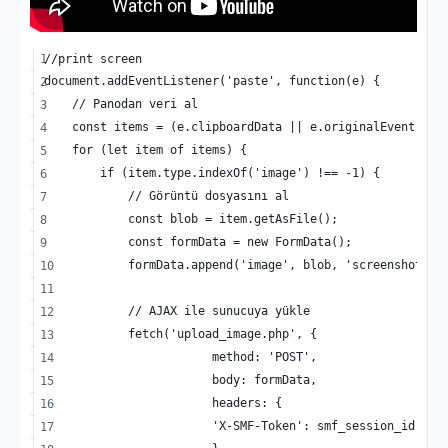
//print screen
document.addEventListener('paste', function(e) {
    // Panodan veri al
    const items = (e.clipboardData || e.originalEvent.cli
    for (let item of items) {
        if (item.type.indexOf('image') !== -1) {
            // Görüntü dosyasını al
            const blob = item.getAsFile();
            const formData = new FormData();
            formData.append('image', blob, 'screenshot.pn
            // AJAX ile sunucuya yükle
            fetch('upload_image.php', {
			method: 'POST',
			body: formData,
			headers: {
			'X-SMF-Token': smf_session_id || 