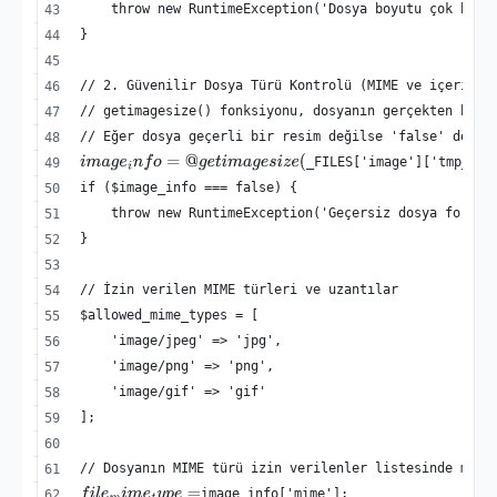
        throw new RuntimeException('Dosya boyutu çok büyü
    }
    // 2. Güvenilir Dosya Türü Kontrolü (MIME ve içerik a
    // getimagesize() fonksiyonu, dosyanın gerçekten bir 
    // Eğer dosya geçerli bir resim değilse 'false' döndü
_FILES['image']['tmp_nam
i
m
a
g
e
i
n
f
o
=
@
g
e
t
i
m
a
g
e
s
i
z
e
(
    if ($image_info === false) {
        throw new RuntimeException('Geçersiz dosya format
    }
    // İzin verilen MIME türleri ve uzantılar
    $allowed_mime_types = [
        'image/jpeg' => 'jpg',
        'image/png' => 'png',
        'image/gif' => 'gif'
    ];
    // Dosyanın MIME türü izin verilenler listesinde mi?
image_info['mime'];