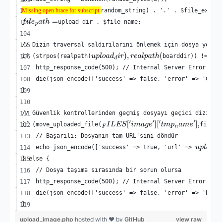
Missing open brace for subscript
random_string) . '.' . $file_exten
Missing open brace for subscript
upload_dir . $file_name;
f
i
l
e
p
a
t
h
=
// Dizin traversal saldırılarını önlemek için dosya yolun
if (strpos(realpath(
boarddir)) !== 0)
u
p
l
o
a
d
d
i
r
)
,
r
e
a
l
p
a
t
h
(
    http_response_code(500); // Internal Server Error
    die(json_encode(['success' => false, 'error' => 'Geçe
}
// Güvenlik kontrollerinden geçmiş dosyayı geçici dizinde
if (move_uploaded_file(
file_p
F
I
L
E
S
[
′
i
m
a
g
e
′
]
[
′
t
m
p
n
a
m
e
′
]
,
    // Başarılı: Dosyanın tam URL'sini döndür
    echo json_encode(['success' => true, 'url' => 
u
p
l
o
a
d
u
} else {
    // Dosya taşıma sırasında bir sorun olursa
    http_response_code(500); // Internal Server Error
    die(json_encode(['success' => false, 'error' => 'Dosy
}
upload_image.php
hosted with ❤ by
GitHub
view raw