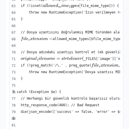
f
i
l
e
m
i
m
e
t
y
p
e
=
    if (!isset(
file_mime_type])) {
a
l
l
o
w
e
d
m
i
m
e
t
y
p
e
s
[
        throw new RuntimeException('İzin verilmeyen resim
    }
    // Dosya uzantısını doğrulanmış MIME türünden alalım.
allowed_mime_types[$file_mime_type];
f
i
l
e
e
x
t
e
n
s
i
o
n
=
    // Dosya adındaki uzantıyı kontrol et (ek güvenlik ka
_FILES['image']['name'
o
r
i
g
i
n
a
l
f
i
l
e
n
a
m
e
=
s
t
r
t
o
l
o
w
e
r
(
    if (!preg_match('/\.' . preg_quote(
f
i
l
e
e
x
t
e
n
s
i
o
n
,
′
/
′
)
        throw new RuntimeException('Dosya uzantısı MIME t
    }
} catch (Exception $e) {
    // Herhangi bir güvenlik kontrolü başarısız olursa ha
    http_response_code(400); // Bad Request
    die(json_encode(['success' => false, 'error' => $e->g
}