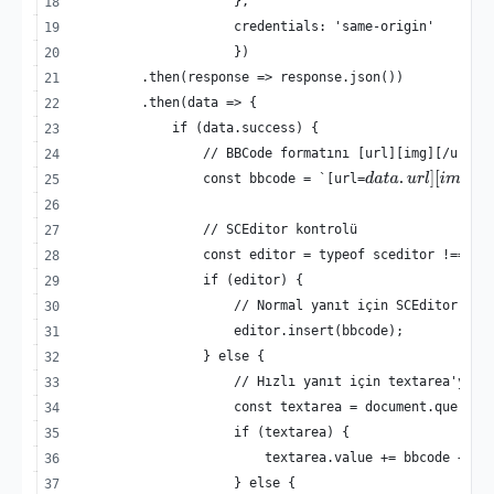
			},
			credentials: 'same-origin'
			})
            .then(response => response.json())
            .then(data => {
                if (data.success) {
                    // BBCode formatını [url][img][/url] 
                    const bbcode = `[url=
{d
d
a
t
a
.
u
r
l
]
[
i
m
g
]
                    // SCEditor kontrolü
                    const editor = typeof sceditor !== 'u
                    if (editor) {
                        // Normal yanıt için SCEditor'a e
                        editor.insert(bbcode);
                    } else {
                        // Hızlı yanıt için textarea'ya e
                        const textarea = document.querySe
                        if (textarea) {
                            textarea.value += bbcode + '\
                        } else {