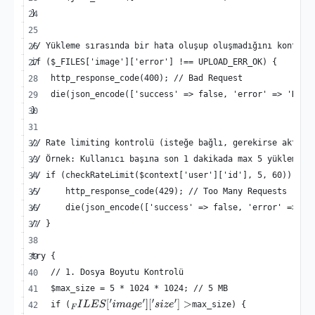
}
// Yükleme sırasında bir hata oluşup oluşmadığını kontrol
if ($_FILES['image']['error'] !== UPLOAD_ERR_OK) {
    http_response_code(400); // Bad Request
    die(json_encode(['success' => false, 'error' => 'Dosy
}
// Rate limiting kontrolü (isteğe bağlı, gerekirse aktif 
// Örnek: Kullanıcı başına son 1 dakikada max 5 yükleme
// if (checkRateLimit($context['user']['id'], 5, 60)) {
//     http_response_code(429); // Too Many Requests
//     die(json_encode(['success' => false, 'error' => 'Ç
// }
try {
    // 1. Dosya Boyutu Kontrolü
    $max_size = 5 * 1024 * 1024; // 5 MB
    if (
max_size) {
F
I
L
E
S
[
′
i
m
a
g
e
′
]
[
′
s
i
z
e
′
]
>