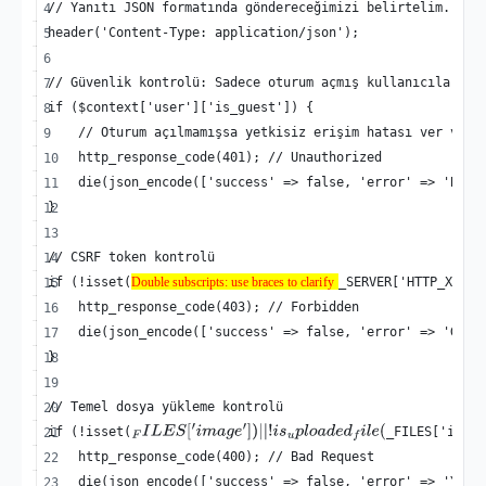
// Yanıtı JSON formatında göndereceğimizi belirtelim.
header('Content-Type: application/json');
// Güvenlik kontrolü: Sadece oturum açmış kullanıcılar do
if ($context['user']['is_guest']) {
    // Oturum açılmamışsa yetkisiz erişim hatası ver ve i
    http_response_code(401); // Unauthorized
    die(json_encode(['success' => false, 'error' => 'Bu i
}
// CSRF token kontrolü
Double subscripts: use braces to clarify
if (!isset(
_SERVER['HTTP_X_SMF
Double subscripts: use braces to clarify
    http_response_code(403); // Forbidden
    die(json_encode(['success' => false, 'error' => 'Geçe
}
// Temel dosya yükleme kontrolü
if (!isset(
_FILES['image
F
I
L
E
S
[
′
i
m
a
g
e
′
]
)
|
|
!
i
s
u
p
l
o
a
d
e
d
f
i
l
e
(
    http_response_code(400); // Bad Request
    die(json_encode(['success' => false, 'error' => 'Yükl