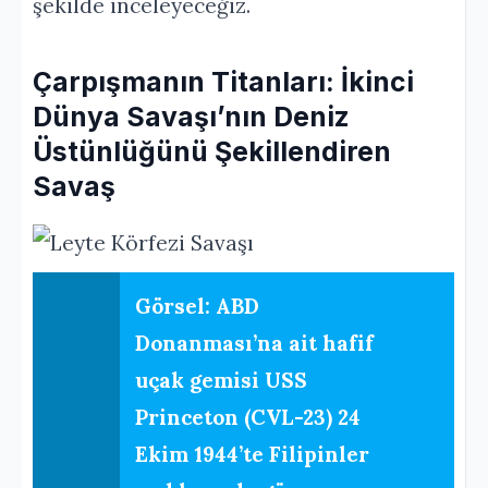
şekilde inceleyeceğiz.
Çarpışmanın Titanları: İkinci
Dünya Savaşı’nın Deniz
Üstünlüğünü Şekillendiren
Savaş
Görsel: ABD
Donanması’na ait hafif
uçak gemisi USS
Princeton (CVL-23) 24
Ekim 1944’te Filipinler