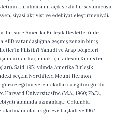
evletinin kurulmasının açık sözlü bir savunucusu
syen, siyasi aktivist ve edebiyat eleştirmeniydi.
m, bir süre Amerika Birleşik Devletleri’nde
a ABD vatandaşlığına geçmiş zengin bir iş
etler’in Filistin’i Yahudi ve Arap bölgeleri
tışmalardan kaçınmak için ailesini Kudüs’ten
şları). Said, 1951 yılında Amerika Birleşik
indeki seçkin Northfield Mount Hermon
gilizce eğitim veren okullarda eğitim gördü.
ve Harvard Üniversitesi’ne (M.A., 1960; Ph.D.,
debiyatı alanında uzmanlaştı. Columbia
ce okutmanı olarak göreve başladı ve 1967