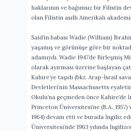
haklarının ve bağımsız bir Filistin d
olan Filistin asıllı Amerikalı akademi
Said’in babası Wadie (William) İbrahi
yaşamış ve görünüşe göre bir noktad
adamıydı. Wadie 1947’de Birleşmiş Mill
olarak ayırması üzerine başlayan ça
Kahire’ye taşıdı (bkz. Arap-İsrail sava
Devletleri’nin Massachusetts eyalet
Okulu’na geçmeden önce Kahire’de İn
Princeton Üniversitesi’ne (B.A., 1957) 
1964) devam etti ve burada İngiliz e
Üniversitesi’nde 1963 yılında İngiliz