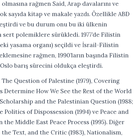
 olmasına rağmen Said, Arap davalarını ve
 çok sayıda kitap ve makale yazdı. Özellikle ABD
eleştirdi ve bu durum onu bu iki ülkenin
 sert polemiklere sürükledi. 1977’de Filistin
eki yasama organı) seçildi ve İsrail-Filistin
klemesine rağmen, 1990’ların başında Filistin
Oslo barış sürecini oldukça eleştirdi.
a The Question of Palestine (1979), Covering
ts Determine How We See the Rest of the World
 Scholarship and the Palestinian Question (1988;
he Politics of Dispossession (1994) ve Peace and
in the Middle East Peace Process (1995). Diğer
the Text, and the Critic (1983), Nationalism,