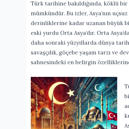
Türk tarihine bakıldığında, köklü bir
mümkündür. Bu izler, Asya’nın uçsuz
derinliklerine kadar uzanan büyük bi
eski yurdu Orta Asya’dır. Orta Asya’d
daha sonraki yüzyıllarda dünya tarih
savaşçılık, göçebe yaşam tarzı ve dev
sahnesindeki en belirgin özelliklerin
T
b
a
k
A