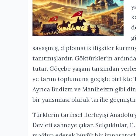
y
k
d
g
savaşmış, diplomatik ilişkiler kurmuş
tanıtmışlardır. Göktürkler’in ardında
tutar. Göçebe yaşam tarzından yerleş
ve tarım toplumuna geçişle birlikte
Ayrıca Budizm ve Maniheizm gibi dinl
bir yansıması olarak tarihe geçmiştir
Türklerin tarihsel ilerleyişi Anadol
Devleti sahneye çıkar. Selçuklular, 1
mağlup ederek büyük bir imparatorl