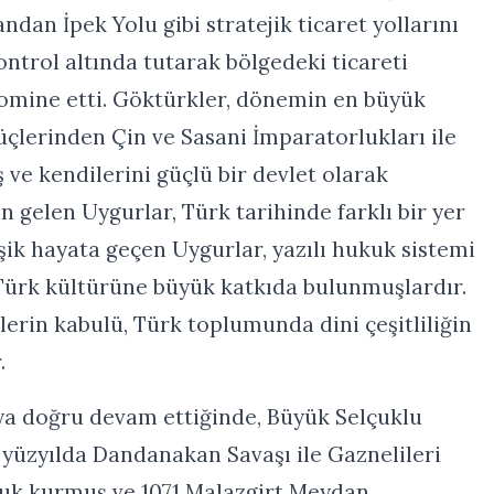
andan İpek Yolu gibi stratejik ticaret yollarını
ontrol altında tutarak bölgedeki ticareti
omine etti. Göktürkler, dönemin en büyük
üçlerinden Çin ve Sasani İmparatorlukları ile
 ve kendilerini güçlü bir devlet olarak
n gelen Uygurlar, Türk tarihinde farklı bir yer
ik hayata geçen Uygurlar, yazılı hukuk sistemi
 Türk kültürüne büyük katkıda bulunmuşlardır.
erin kabulü, Türk toplumunda dini çeşitliliğin
.
u’ya doğru devam ettiğinde, Büyük Selçuklu
1. yüzyılda Dandanakan Savaşı ile Gaznelileri
uk kurmuş ve 1071 Malazgirt Meydan