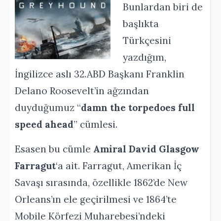
Bunlardan biri de
başlıkta
Türkçesini
yazdığım,
İngilizce aslı 32.ABD Başkanı Franklin
Delano Roosevelt’in ağzından
duyduğumuz “
damn the torpedoes full
speed ahead
” cümlesi.
Esasen bu cümle
Amiral David Glasgow
Farragut
‘a ait. Farragut, Amerikan İç
Savaşı sırasında, özellikle 1862’de New
Orleans’ın ele geçirilmesi ve 1864’te
Mobile Körfezi Muharebesi’ndeki