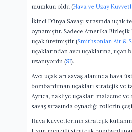
mümkün oldu (
Hava ve Uzay Kuvvetl
İkinci Dünya Savaşı sırasında uçak te
oynamıştır. Sadece Amerika Birleşik 
uçak üretmiştir (
Smithsonian Air & 
uçaklarından avcı uçaklarına, uçan
uzanıyordu (
SI
).
Avcı uçakları savaş alanında hava ü
bombardıman uçakları stratejik ve t
Ayrıca, nakliye uçakları malzeme ve 
savaş sırasında oynadığı rollerin çeşi
Hava Kuvvetlerinin stratejik kullanı
Uzun menzilli stratejik bombardıman